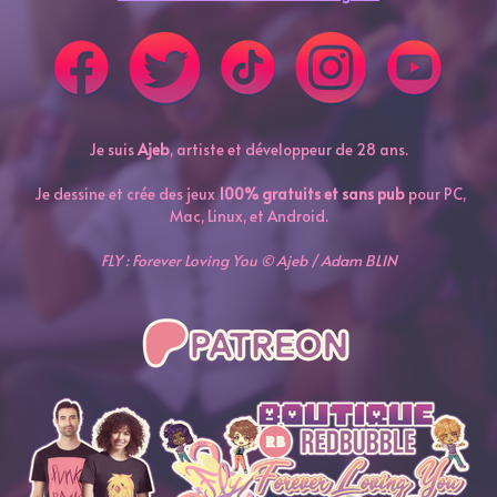
Je suis
Ajeb
, artiste et développeur de 28 ans.
Je dessine et crée des jeux
100% gratuits et sans pub
pour PC,
Mac, Linux, et Android.
FLY : Forever Loving You © Ajeb / Adam BLIN